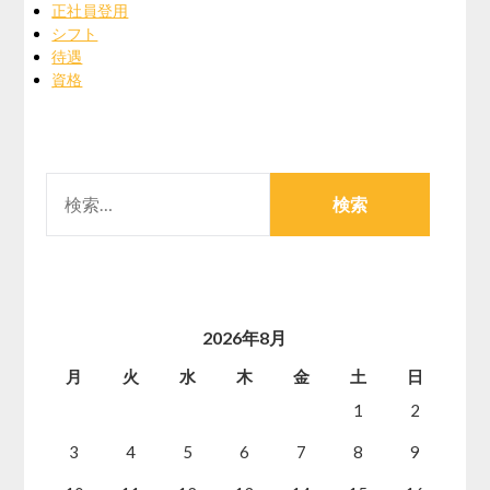
正社員登用
シフト
待遇
資格
検
索:
2026年8月
月
火
水
木
金
土
日
1
2
3
4
5
6
7
8
9